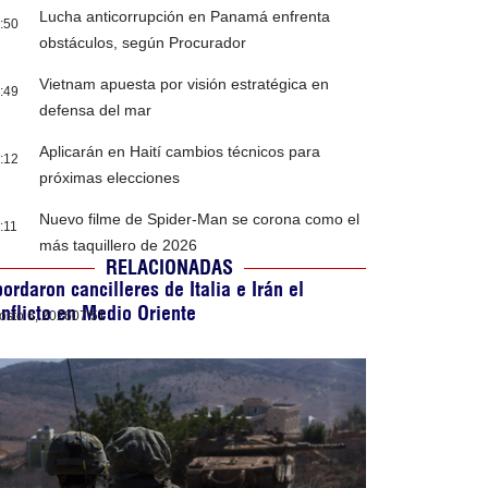
Lucha anticorrupción en Panamá enfrenta
:50
obstáculos, según Procurador
Vietnam apuesta por visión estratégica en
:49
defensa del mar
Aplicarán en Haití cambios técnicos para
:12
próximas elecciones
Nuevo filme de Spider-Man se corona como el
:11
más taquillero de 2026
RELACIONADAS
ordaron cancilleres de Italia e Irán el
nflicto en Medio Oriente
osto 6, 2026
07:51