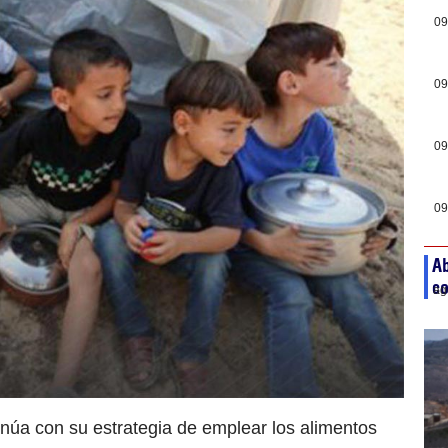
09
09
09
09
Ab
co
ag
inúa con su estrategia de emplear los alimentos