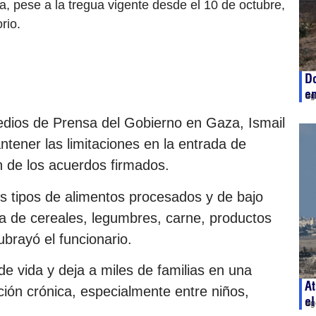
, pese a la tregua vigente desde el 10 de octubre,
rio.
Do
en
ag
Medios de Prensa del Gobierno en Gaza, Ismail
tener las limitaciones en la entrada de
n de los acuerdos firmados.
os tipos de alimentos procesados y de bajo
ada de cereales, legumbres, carne, productos
ubrayó el funcionario.
de vida y deja a miles de familias en una
At
ción crónica, especialmente entre niños,
el
ag