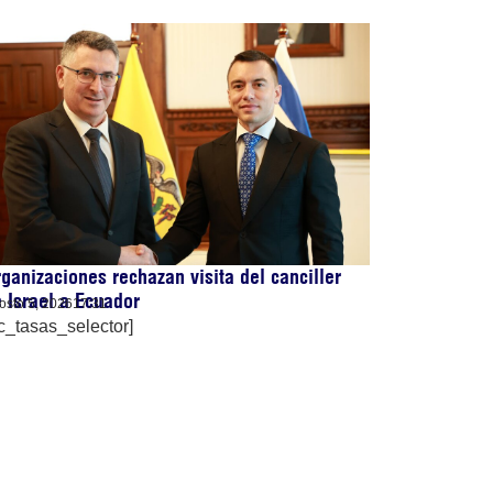
ganizaciones rechazan visita del canciller
 Israel a Ecuador
osto 5, 2026
17:31
c_tasas_selector]