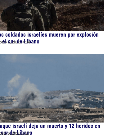
s soldados israelíes mueren por explosión
 el sur de Líbano
osto 6, 2026
04:04
aque israelí deja un muerto y 12 heridos en
 sur de Líbano
osto 6, 2026
03:27