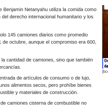
e Benjamin Netanyahu utiliza la comida como
 del derecho internacional humanitario y los
 solo 145 camiones diarios como promedio
 31 de octubre, aunque el compromiso era 600,
a la cantidad de camiones, sino que también
Or
de
ercancías.
ag
[bc
 entrada de artículos de consumo o de lujo,
gunos alimentos secos, pero prohíbe bienes
ustible y materiales de construcción.
 de camiones cisterna de combustible no