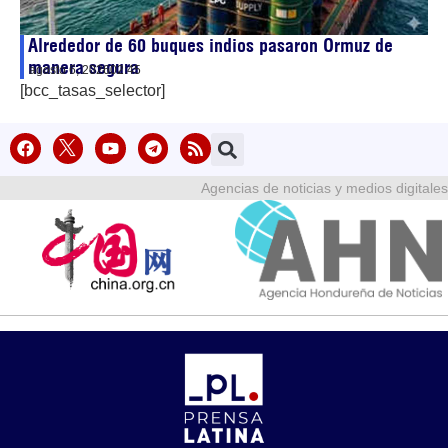
Alrededor de 60 buques indios pasaron Ormuz de
manera segura
agosto 6, 2026
02:45
[bcc_tasas_selector]
Agencias de noticias y medios digitales