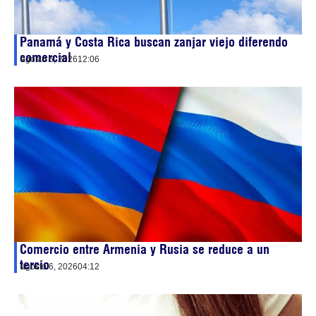
Panamá y Costa Rica buscan zanjar viejo diferendo
comercial
agosto 6, 2026
12:06
Comercio entre Armenia y Rusia se reduce a un
tercio
agosto 6, 2026
04:12