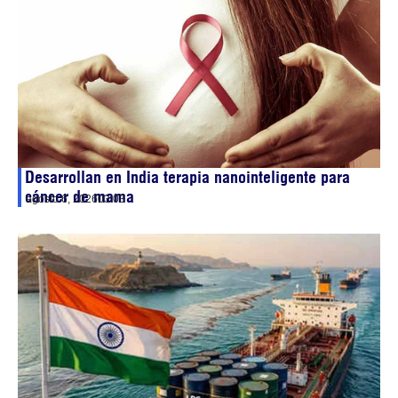
Desarrollan en India terapia nanointeligente para
cáncer de mama
agosto 6, 2026
03:03