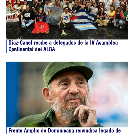
Díaz-Canel recibe a delegados de la IV Asamblea
Continental del ALBA
agosto 8, 2026
18:29
Frente Amplio de Dominicana reivindica legado de