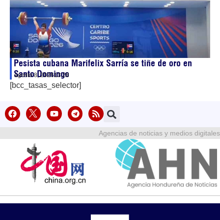
Pesista cubana Marifelix Sarría se tiñe de oro en
Santo Domingo
agosto 8, 2026
13:28
[bcc_tasas_selector]
Agencias de noticias y medios digitales