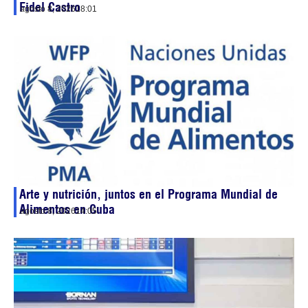
Fidel Castro
agosto 8, 2026
18:01
Arte y nutrición, juntos en el Programa Mundial de
Alimentos en Cuba
agosto 8, 2026
14:05