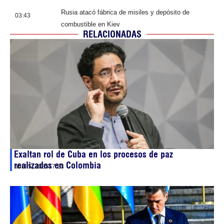
Rusia atacó fábrica de misiles y depósito de
03:43
combustible en Kiev
RELACIONADAS
Exaltan rol de Cuba en los procesos de paz
realizados en Colombia
abril 5, 2025
17:23