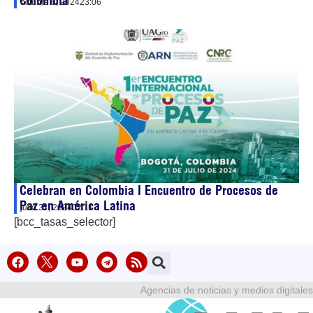
Colombia
octubre 8, 2024
23:06
Celebran en Colombia I Encuentro de Procesos de
Paz en América Latina
julio 31, 2024
02:11
[bcc_tasas_selector]
Agencias de noticias y medios digitales