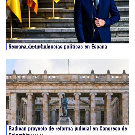
Semana de turbulencias políticas en España
diciembre 16, 2024
08:35
Radican proyecto de reforma judicial en Congreso de