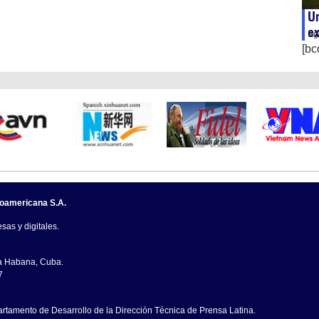
Un
e
ag
[bc
noamericana S.A.
sas y digitales.
La Habana, Cuba.
7
artamento de Desarrollo de la Dirección Técnica de Prensa Latina.