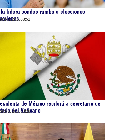
la lidera sondeo rumbo a elecciones
asileñas
osto 5, 2026
08:52
esidenta de México recibirá a secretario de
tado del Vaticano
osto 5, 2026
00:28