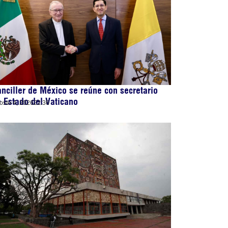
nciller de México se reúne con secretario
 Estado del Vaticano
osto 4, 2026
22:36