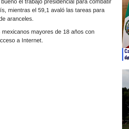
 bueno el trabajo presidencial para combatir
aís, mientras el 59,1 avaló las tareas para
de aranceles.
98 mexicanos mayores de 18 años con
acceso a Internet.
Ca
de
ag