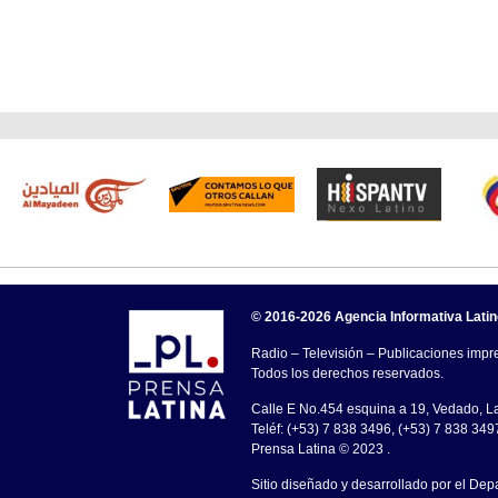
© 2016-2026 Agencia Informativa Lati
Radio – Televisión – Publicaciones impre
Todos los derechos reservados.
Calle E No.454 esquina a 19, Vedado, 
Teléf: (+53) 7 838 3496, (+53) 7 838 349
Prensa Latina © 2023 .
Sitio diseñado y desarrollado por el Dep