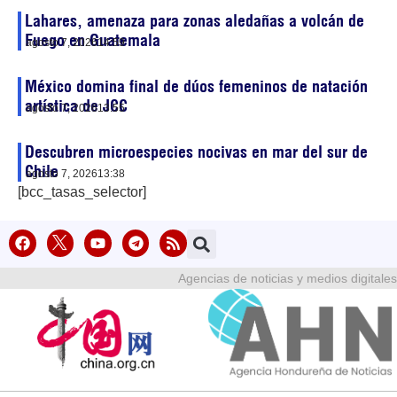
Lahares, amenaza para zonas aledañas a volcán de
Fuego en Guatemala
agosto 7, 2026
14:59
México domina final de dúos femeninos de natación
artística de JCC
agosto 7, 2026
13:55
Descubren microespecies nocivas en mar del sur de
Chile
agosto 7, 2026
13:38
[bcc_tasas_selector]
Agencias de noticias y medios digitales