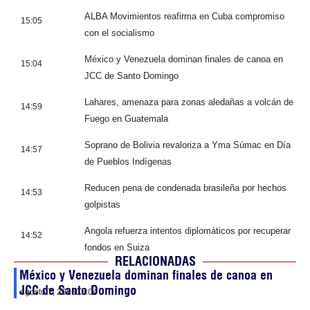
ALBA Movimientos reafirma en Cuba compromiso
15:05
con el socialismo
México y Venezuela dominan finales de canoa en
15:04
JCC de Santo Domingo
Lahares, amenaza para zonas aledañas a volcán de
14:59
Fuego en Guatemala
Soprano de Bolivia revaloriza a Yma Súmac en Día
14:57
de Pueblos Indígenas
Reducen pena de condenada brasileña por hechos
14:53
golpistas
Angola refuerza intentos diplomáticos por recuperar
14:52
fondos en Suiza
RELACIONADAS
México y Venezuela dominan finales de canoa en
JCC de Santo Domingo
agosto 7, 2026
15:04