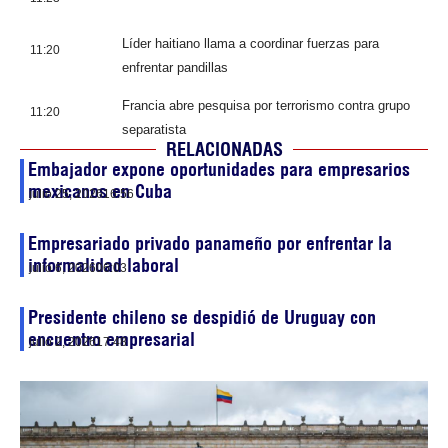
Líder haitiano llama a coordinar fuerzas para
11:20
enfrentar pandillas
Francia abre pesquisa por terrorismo contra grupo
11:20
separatista
RELACIONADAS
Embajador expone oportunidades para empresarios
mexicanos en Cuba
julio 25, 2026
16:56
Empresariado privado panameño por enfrentar la
informalidad laboral
julio 6, 2026
06:03
Presidente chileno se despidió de Uruguay con
encuentro empresarial
julio 2, 2026
17:48