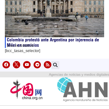
Colombia protestó ante Argentina por injerencia de
Milei en comicios
junio 19, 2026
20:28
[bcc_tasas_selector]
Agencias de noticias y medios digitales