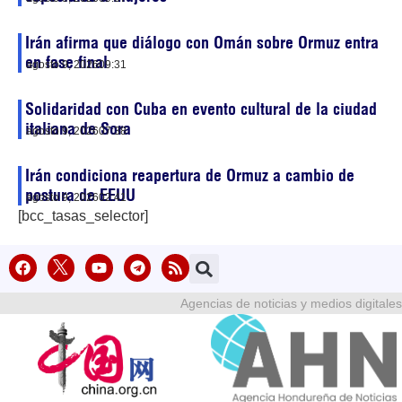
Irán afirma que diálogo con Omán sobre Ormuz entra
en fase final
agosto 9, 2026
09:31
Solidaridad con Cuba en evento cultural de la ciudad
italiana de Sora
agosto 9, 2026
07:38
Irán condiciona reapertura de Ormuz a cambio de
postura de EEUU
agosto 9, 2026
02:41
[bcc_tasas_selector]
Agencias de noticias y medios digitales