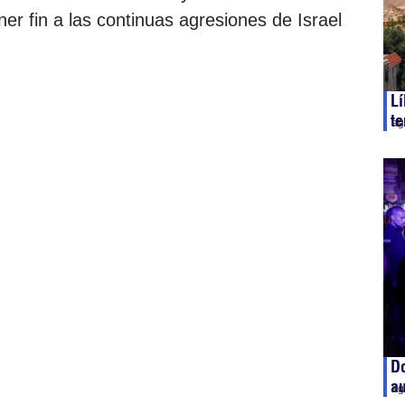
er fin a las continuas agresiones de Israel
Lí
te
ag
Do
a
ag