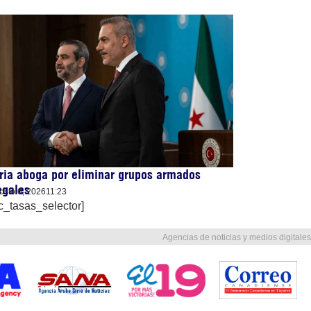
ria aboga por eliminar grupos armados
egales
osto 6, 2026
11:23
c_tasas_selector]
Agencias de noticias y medios digitales