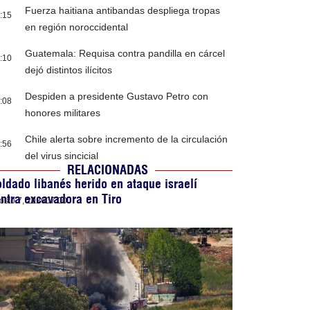
Fuerza haitiana antibandas despliega tropas
:15
en región noroccidental
Guatemala: Requisa contra pandilla en cárcel
:10
dejó distintos ilícitos
Despiden a presidente Gustavo Petro con
:08
honores militares
Chile alerta sobre incremento de la circulación
:56
del virus sincicial
RELACIONADAS
ldado libanés herido en ataque israelí
ntra excavadora en Tiro
osto 7, 2026
07:00