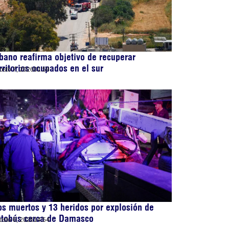
bano reafirma objetivo de recuperar
rritorios ocupados en el sur
osto 7, 2026
01:58
s muertos y 13 heridos por explosión de
utobús cerca de Damasco
osto 6, 2026
14:54