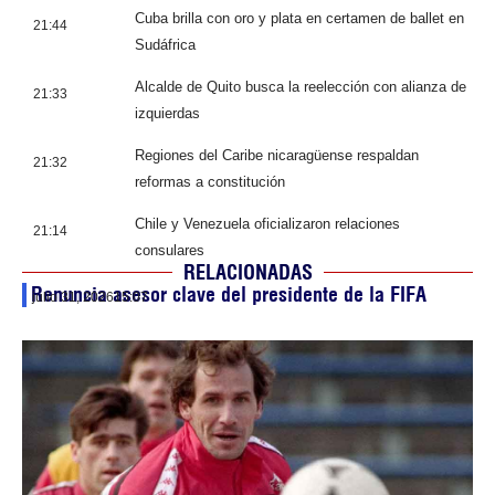
Cuba brilla con oro y plata en certamen de ballet en
21:44
Sudáfrica
Alcalde de Quito busca la reelección con alianza de
21:33
izquierdas
Regiones del Caribe nicaragüense respaldan
21:32
reformas a constitución
Chile y Venezuela oficializaron relaciones
21:14
consulares
RELACIONADAS
Renuncia asesor clave del presidente de la FIFA
julio 31, 2026
15:07