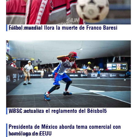
Fútbol mundial llora la muerte de Franco Baresi
julio 31, 2026
13:48
WBSC actualiza el reglamento del Béisbol5
julio 22, 2026
14:36
Presidenta de México aborda tema comercial con
homólogo de EEUU
julio 20, 2026
11:31