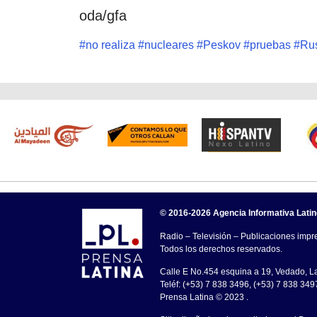
oda/gfa
#
no realiza
#
nucleares
#
Peskov
#
pruebas
#
Ru
© 2016-2026 Agencia Informativa Lati
Radio – Televisión – Publicaciones impre
Todos los derechos reservados.
Calle E No.454 esquina a 19, Vedado, 
Teléf: (+53) 7 838 3496, (+53) 7 838 349
Prensa Latina © 2023 .