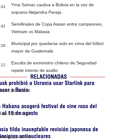
Yma Súmac cautiva a Bolivia en la voz de
:43
soprano Alejandra Pareja
Semifinales de Copa Asean entre campeones,
:42
Vietnam vs Malasia
Municipal por quedarse solo en cima del fútbol
:28
mayor de Guatemala
Escolta de exministro chileno de Seguridad
:12
repele intento de asalto
RELACIONADAS
sk prohibió a Ucrania usar Starlink para
acar a Rusia
osto 8, 2026
04:08
 Habana acogerá festival de cine ruso del
 al 16 de agosto
osto 8, 2026
04:08
sia tilda inaceptable revisión japonesa de
incipios antinucleares
osto 8, 2026
03:44