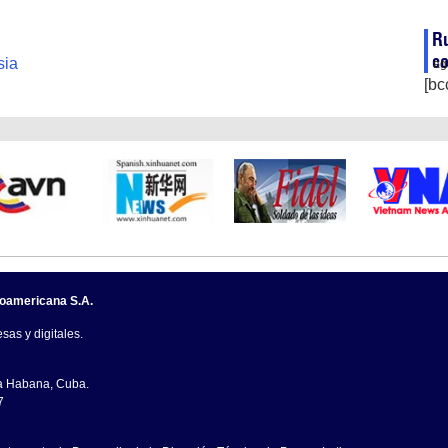
Ru
co
sia
ag
[bc
noamericana S.A.
sas y digitales.
La Habana, Cuba.
7