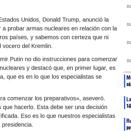
01
Estados Unidos, Donald Trump, anunció la
01
a probar armas nucleares en relación con la
tros países, y sabemos con certeza que ni
01
l vocero del Kremlin.
imir Putin no dio instrucciones para comenzar
01
 nucleares y destacó que, en primer lugar, es
, que es en lo que los especialistas se
Mu
at
ag
ara comenzar los preparativos», aseveró.
La
10
 que hacerlo. Esta debe ser una decisión
ag
ficada. Eso es lo que nuestros especialistas
Ru
 presidencia.
pr
ag