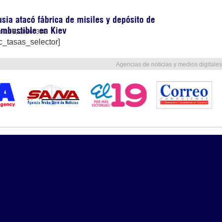
sia atacó fábrica de misiles y depósito de
mbustible en Kiev
osto 8, 2026
03:43
c_tasas_selector]
Agencias de noticias y medios digitales