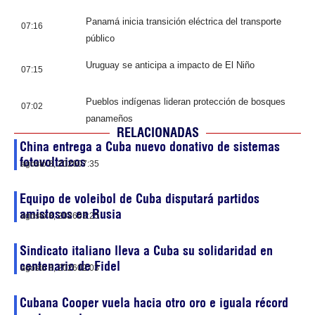
Panamá inicia transición eléctrica del transporte
07:16
público
Uruguay se anticipa a impacto de El Niño
07:15
Pueblos indígenas lideran protección de bosques
07:02
panameños
RELACIONADAS
China entrega a Cuba nuevo donativo de sistemas
fotovoltaicos
agosto 8, 2026
07:35
Equipo de voleibol de Cuba disputará partidos
amistosos en Rusia
agosto 8, 2026
03:25
Sindicato italiano lleva a Cuba su solidaridad en
centenario de Fidel
agosto 8, 2026
02:03
Cubana Cooper vuela hacia otro oro e iguala récord