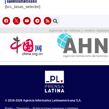
centroamericano
agosto 7, 2026
23:51
[bcc_tasas_selector]
Agencias de noticias y medios digitales
© 2016-2026 Agencia Informativa Latinoamericana S.A.
Radio – Televisión – Publicaciones impresas y digitales.