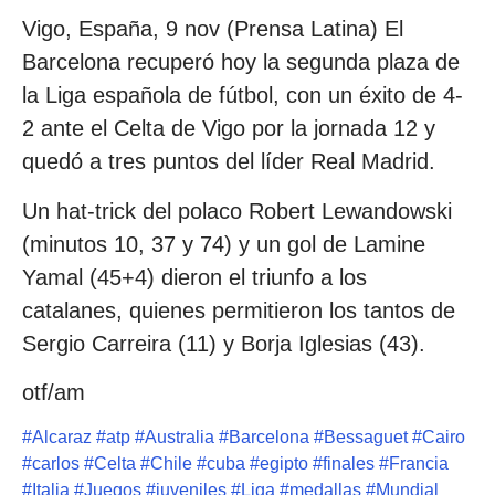
Vigo, España, 9 nov (Prensa Latina) El
Barcelona recuperó hoy la segunda plaza de
la Liga española de fútbol, con un éxito de 4-
2 ante el Celta de Vigo por la jornada 12 y
quedó a tres puntos del líder Real Madrid.
Un hat-trick del polaco Robert Lewandowski
(minutos 10, 37 y 74) y un gol de Lamine
Yamal (45+4) dieron el triunfo a los
catalanes, quienes permitieron los tantos de
Sergio Carreira (11) y Borja Iglesias (43).
otf/am
#
Alcaraz
#
atp
#
Australia
#
Barcelona
#
Bessaguet
#
Cairo
#
carlos
#
Celta
#
Chile
#
cuba
#
egipto
#
finales
#
Francia
#
Italia
#
Juegos
#
juveniles
#
Liga
#
medallas
#
Mundial