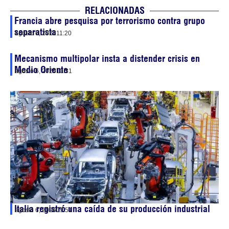
RELACIONADAS
Francia abre pesquisa por terrorismo contra grupo
separatista
agosto 6, 2026
11:20
Mecanismo multipolar insta a distender crisis en
Medio Oriente
agosto 6, 2026
10:31
Italia registró una caída de su producción industrial
agosto 6, 2026
09:51