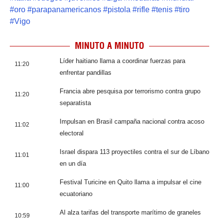
#
oro
#
parapanamericanos
#
pistola
#
rifle
#
tenis
#
tiro
#
Vigo
MINUTO A MINUTO
Líder haitiano llama a coordinar fuerzas para
11:20
enfrentar pandillas
Francia abre pesquisa por terrorismo contra grupo
11:20
separatista
Impulsan en Brasil campaña nacional contra acoso
11:02
electoral
Israel dispara 113 proyectiles contra el sur de Líbano
11:01
en un día
Festival Turicine en Quito llama a impulsar el cine
11:00
ecuatoriano
Al alza tarifas del transporte marítimo de graneles
10:59