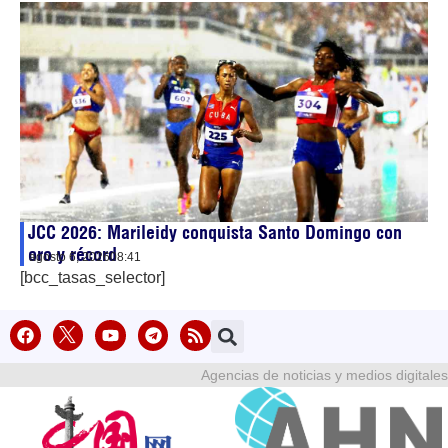
JCC 2026: Marileidy conquista Santo Domingo con
oro y récord
agosto 6, 2026
08:41
[bcc_tasas_selector]
Agencias de noticias y medios digitales