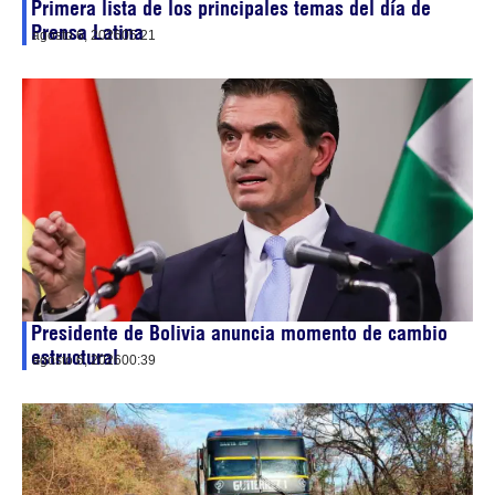
Primera lista de los principales temas del día de
Prensa Latina
agosto 6, 2026
05:21
Presidente de Bolivia anuncia momento de cambio
estructural
agosto 6, 2026
00:39