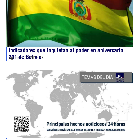
Indicadores que inquietan al poder en aniversario
201 de Bolivia
agosto 6, 2026
12:48