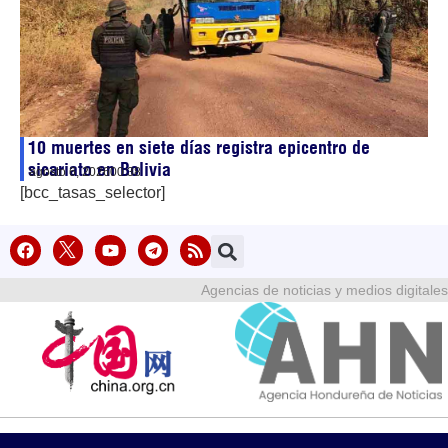
10 muertes en siete días registra epicentro de
sicariato en Bolivia
agosto 6, 2026
00:38
[bcc_tasas_selector]
Agencias de noticias y medios digitales