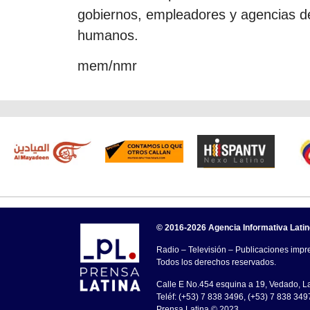
gobiernos, empleadores y agencias de
humanos.
mem/nmr
© 2016-2026 Agencia Informativa Lati
Radio – Televisión – Publicaciones impre
Todos los derechos reservados.
Calle E No.454 esquina a 19, Vedado, 
Teléf: (+53) 7 838 3496, (+53) 7 838 349
Prensa Latina © 2023 .