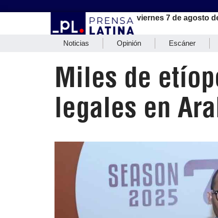
viernes 7 de agosto d
Noticias
Opinión
Escáner
Miles de etío
legales en Ara