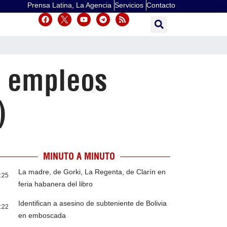
Prensa Latina, La Agencia
Servicios
Contacto
n empleos
)
MINUTO A MINUTO
La madre, de Gorki, La Regenta, de Clarín en
:25
feria habanera del libro
Identifican a asesino de subteniente de Bolivia
:22
en emboscada