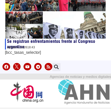
Se registran enfrentamientos frente al Congreso
argentino
agosto 6, 2026
18:43
[bcc_tasas_selector]
Agencias de noticias y medios digitales