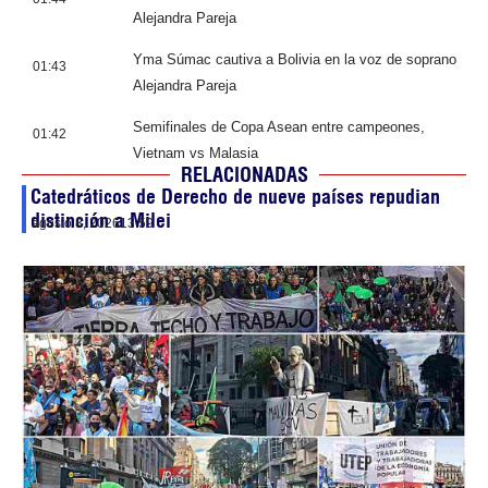
Alejandra Pareja
Yma Súmac cautiva a Bolivia en la voz de soprano
01:43
Alejandra Pareja
Semifinales de Copa Asean entre campeones,
01:42
Vietnam vs Malasia
RELACIONADAS
Catedráticos de Derecho de nueve países repudian
distinción a Milei
agosto 8, 2026
13:59