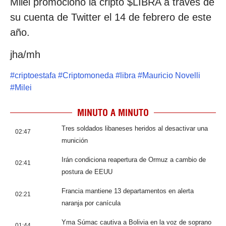
Milei promocionó la cripto $LIBRA a través de
su cuenta de Twitter el 14 de febrero de este
año.
jha/mh
#
criptoestafa
#
Criptomoneda
#
libra
#
Mauricio Novelli
#
Milei
MINUTO A MINUTO
Tres soldados libaneses heridos al desactivar una
02:47
munición
Irán condiciona reapertura de Ormuz a cambio de
02:41
postura de EEUU
Francia mantiene 13 departamentos en alerta
02:21
naranja por canícula
Yma Súmac cautiva a Bolivia en la voz de soprano
01:44