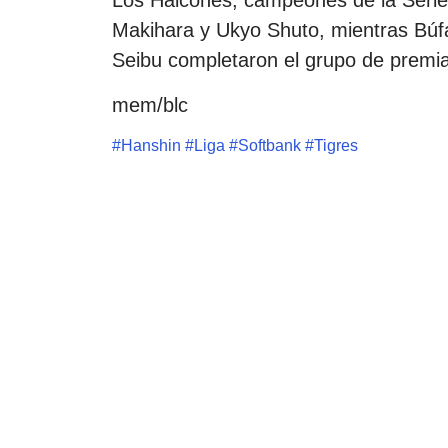
Los Halcones, campeones de la Seri
Makihara y Ukyo Shuto, mientras Búf
Seibu completaron el grupo de premi
mem/blc
#
Hanshin
#
Liga
#
Softbank
#
Tigres