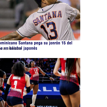
minicano Santana pega su jonrón 15 del
o en béisbol japonés
lio 15, 2026
16:50