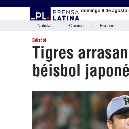
domingo 9 de agosto 
Noticias
Opinión
Escáner
Béisbol
Tigres arrasan
béisbol japon