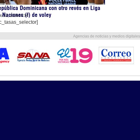
pública Dominicana con otro revés en Liga
 Naciones (f) de voley
lio 12, 2026
14:34
c_tasas_selector]
Agencias de noticias y medios digitales