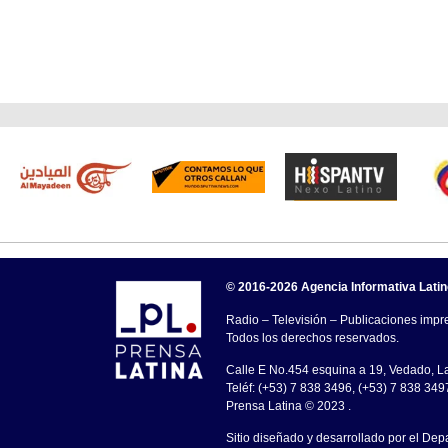
© 2016-2026 Agencia Informativa Lati
Radio – Televisión – Publicaciones impre
Todos los derechos reservados.
Calle E No.454 esquina a 19, Vedado, 
Teléf: (+53) 7 838 3496, (+53) 7 838 349
Prensa Latina © 2023 .
Sitio diseñado y desarrollado por el Dep