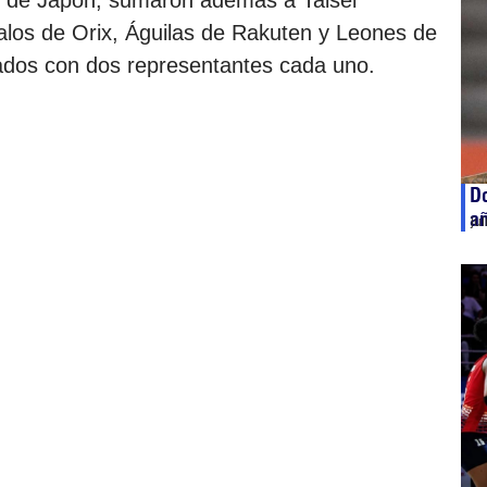
e de Japón, sumaron además a Taisei
alos de Orix, Águilas de Rakuten y Leones de
ados con dos representantes cada uno.
Do
añ
ju