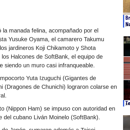
Br
Na
ju
 la manada felina, acompañado por el
alista Yusuke Oyama, el camarero Takumu
 los jardineros Koji Chikamoto y Shota
te los Halcones de SoftBank, el equipo de
e siendo un muro casi infranqueable.
campocorto Yuta Izuguchi (Gigantes de
hi (Dragones de Chunichi) lograron colarse en
al.
Te
ju
 Ito (Nippon Ham) se impuso con autoridad en
e del cubano Liván Moinelo (SoftBank).