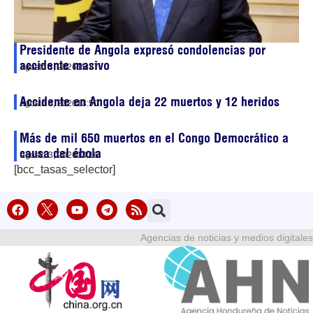
Presidente de Angola expresó condolencias por
accidente masivo
agosto 3, 2026
15:37
Accidente en Angola deja 22 muertos y 12 heridos
agosto 3, 2026
13:50
Más de mil 650 muertos en el Congo Democrático a
causa del ébola
agosto 3, 2026
13:16
[bcc_tasas_selector]
Agencias de noticias y medios digitales