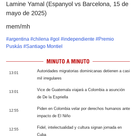
Lamine Yamal (Espanyol vs Barcelona, 15 de
mayo de 2025)
mem/mh
#
argentina
#
chilena
#
gol
#
independiente
#
Premio
Puskás
#
Santiago Montiel
MINUTO A MINUTO
Autoridades migratorias dominicanas detienen a casi
13:01
mil irregulares
Vice de Guatemala viajará a Colombia a asunción
13:01
de De la Espriella
Piden en Colombia velar por derechos humanos ante
12:55
impacto de El Niño
Fidel, intelectualidad y cultura signan jornada en
12:55
Cuba