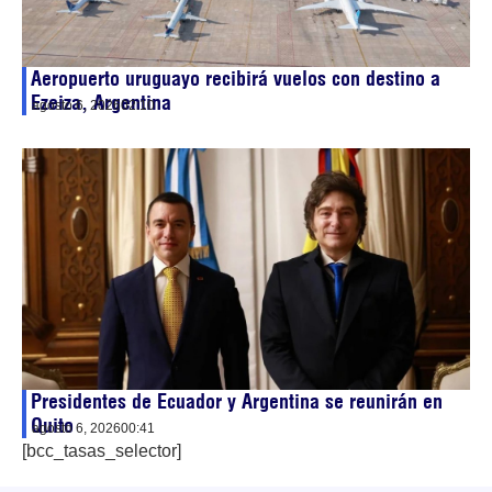
Aeropuerto uruguayo recibirá vuelos con destino a
Ezeiza, Argentina
agosto 6, 2026
02:10
Presidentes de Ecuador y Argentina se reunirán en
Quito
agosto 6, 2026
00:41
[bcc_tasas_selector]