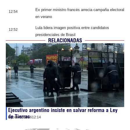
Ex primer ministro francés arrecia campaña electoral
12:54
en verano
Lula lidera imagen positiva entre candidatos
12:52
presidenciales de Brasil
RELACIONADAS
Ejecutivo argentino insiste en salvar reforma a Ley
de Tierras
agosto 6, 2026
12:14