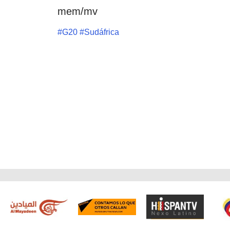
mem/mv
#
G20
#
Sudáfrica