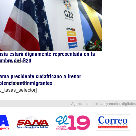
sia estará dignamente representada en la
umbre del G20
lio 2, 2026
02:47
ama presidente sudafricano a frenar
olencia antiinmigrantes
nio 29, 2026
12:05
c_tasas_selector]
Agencias de noticias y medios digitales