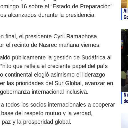
domingo 16 sobre el “Estado de Preparación”
Áf
itos alcanzados durante la presidencia
C
ju
n final, el presidente Cyril Ramaphosa
por el recinto de Nasrec mañana viernes.
ldó públicamente la gestión de Sudáfrica al
hito que refleja el creciente papel del país
o continental elogió asimismo el liderazgo
r las prioridades del Sur Global, avanzar en
a gobernanza internacional inclusiva.
Ni
de
ju
ó a todos los socios internacionales a cooperar
a base del respeto mutuo y la verdad,
 paz y la prosperidad global.