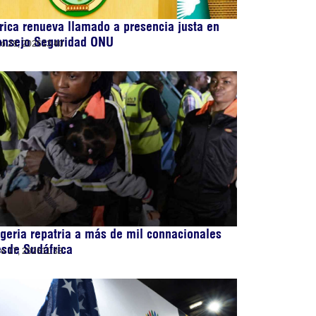
rica renueva llamado a presencia justa en
onsejo Seguridad ONU
lio 28, 2026
13:40
geria repatria a más de mil connacionales
sde Sudáfrica
lio 17, 2026
11:33