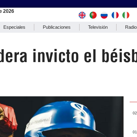
e 2026
Especiales
Publicaciones
Televisión
Radio
dera invicto el béis
02
01