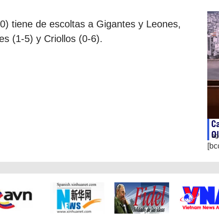
.
0) tiene de escoltas a Gigantes y Leones,
 (1-5) y Criollos (0-6).
C
Ol
ag
[bc