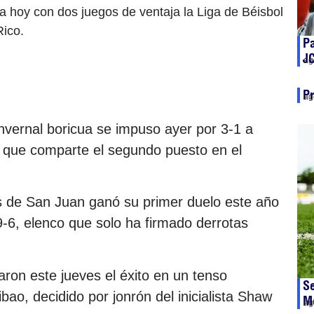
a hoy con dos juegos de ventaja la Liga de Béisbol
Rico.
Pa
J
ag
Pr
ag
invernal boricua se impuso ayer por 3-1 a
 que comparte el segundo puesto en el
s de San Juan ganó su primer duelo este año
9-6, elenco que solo ha firmado derrotas
ron este jueves el éxito en un tenso
Se
ao, decidido por jonrón del inicialista Shaw
M
ag