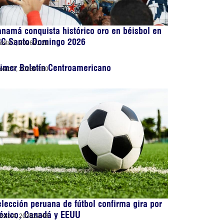
namá conquista histórico oro en béisbol en
CC Santo Domingo 2026
osto 7, 2026
21:21
imer Boletín Centroamericano
osto 7, 2026
07:50
lección peruana de fútbol confirma gira por
éxico, Canadá y EEUU
osto 4, 2026
22:48