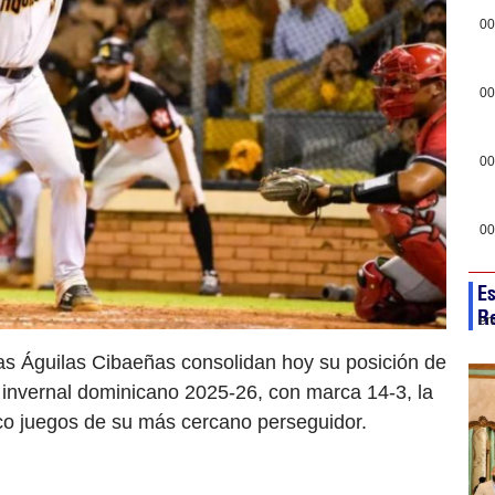
00
00
00
00
Es
R
en
as Águilas Cibaeñas consolidan hoy su posición de
l invernal dominicano 2025-26, con marca 14-3, la
co juegos de su más cercano perseguidor.