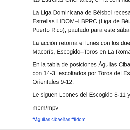
La Liga Dominicana de Béisbol recesa
Estrellas LIDOM–LBPRC (Liga de Béis
Puerto Rico), pautado para este sábad
La acción retorna el lunes con los du
Macorís, Escogido–Toros en La Roma
En la tabla de posiciones Águilas Cib
con 14-3, escoltados por Toros del Est
Orientales 9-12.
Le siguen Leones del Escogido 8-11 y
mem/mpv
#
águilas cibaeñas
#
lidom