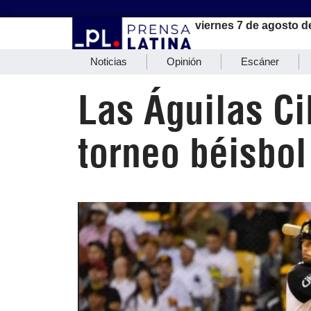
viernes 7 de agosto d
Noticias
Opinión
Escáner
Las Águilas C
torneo béisbo