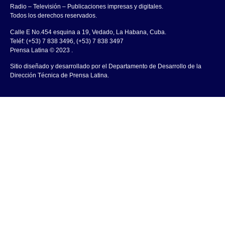
Radio – Televisión – Publicaciones impresas y digitales.
Todos los derechos reservados.
Calle E No.454 esquina a 19, Vedado, La Habana, Cuba.
Teléf: (+53) 7 838 3496, (+53) 7 838 3497
Prensa Latina © 2023 .
Sitio diseñado y desarrollado por el Departamento de Desarrollo de la
Dirección Técnica de Prensa Latina.