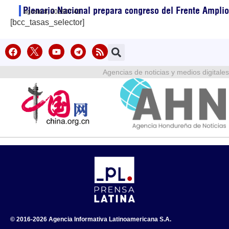
Plenario Nacional prepara congreso del Frente Ampli
agosto 8, 2026
07:41
[bcc_tasas_selector]
Agencias de noticias y medios digitales
© 2016-2026 Agencia Informativa Latinoamericana S.A.