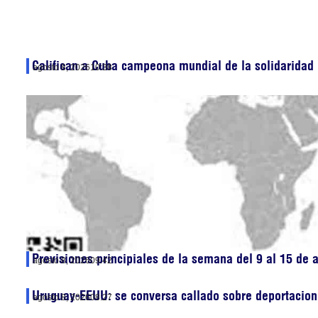
Califican a Cuba campeona mundial de la solidaridad
agosto 8, 2026
10:38
Previsiones principiales de la semana del 9 al 15 de 
agosto 8, 2026
09:42
Uruguay-EEUU: se conversa callado sobre deportacion
agosto 8, 2026
08:27