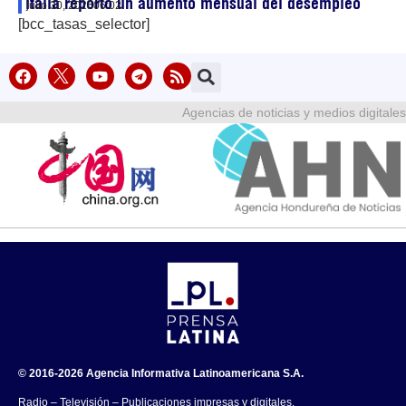
Italia reportó un aumento mensual del desempleo
julio 30, 2026
06:02
[bcc_tasas_selector]
Agencias de noticias y medios digitales
© 2016-2026 Agencia Informativa Latinoamericana S.A.
Radio – Televisión – Publicaciones impresas y digitales.