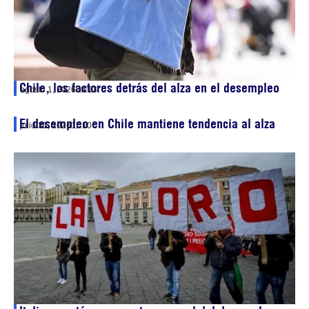
Chile, los factores detrás del alza en el desempleo
agosto 1, 2026
00:13
El desempleo en Chile mantiene tendencia al alza
julio 31, 2026
11:10