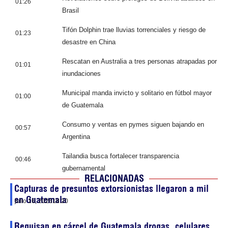
01:26
Brasil
Tifón Dolphin trae lluvias torrenciales y riesgo de
01:23
desastre en China
Rescatan en Australia a tres personas atrapadas por
01:01
inundaciones
Municipal manda invicto y solitario en fútbol mayor
01:00
de Guatemala
Consumo y ventas en pymes siguen bajando en
00:57
Argentina
Tailandia busca fortalecer transparencia
00:46
gubernamental
RELACIONADAS
Capturas de presuntos extorsionistas llegaron a mil
en Guatemala
julio 16, 2026
18:20
Requisan en cárcel de Guatemala drogas, celulares