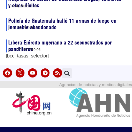
y otros ilícitos
julio 4, 2026
16:00
Policía de Guatemala halló 11 armas de fuego en
inmueble abandonado
junio 27, 2026
10:07
Libera Ejército nigeriano a 22 secuestrados por
pandilleros
junio 20, 2026
10:06
[bcc_tasas_selector]
Agencias de noticias y medios digitales