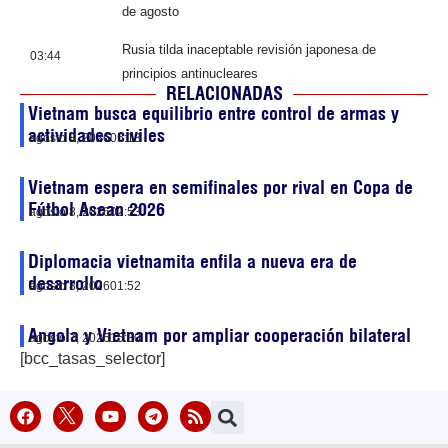
de agosto
Rusia tilda inaceptable revisión japonesa de
03:44
principios antinucleares
RELACIONADAS
Vietnam busca equilibrio entre control de armas y
actividades civiles
agosto 8, 2026
05:13
Vietnam espera en semifinales por rival en Copa de
Fútbol Asean 2026
agosto 8, 2026
02:53
Diplomacia vietnamita enfila a nueva era de
desarrollo
agosto 8, 2026
01:52
Angola y Vietnam por ampliar cooperación bilateral
agosto 7, 2026
15:30
[bcc_tasas_selector]