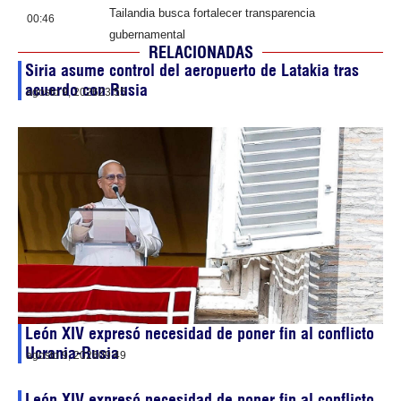
Tailandia busca fortalecer transparencia
00:46
gubernamental
RELACIONADAS
Siria asume control del aeropuerto de Latakia tras
acuerdo con Rusia
agosto 9, 2026
23:55
León XIV expresó necesidad de poner fin al conflicto
Ucrania-Rusia
agosto 9, 2026
09:49
León XIV expresó necesidad de poner fin al conflicto