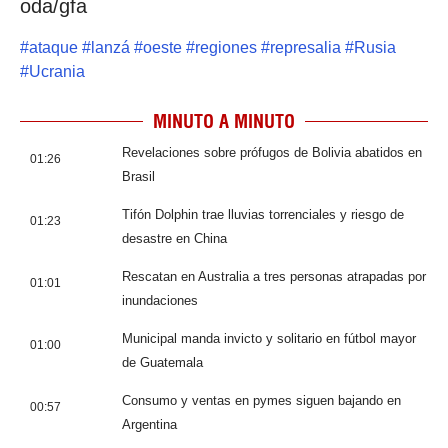
oda/gfa
#
ataque
#
lanzá
#
oeste
#
regiones
#
represalia
#
Rusia
#
Ucrania
MINUTO A MINUTO
Revelaciones sobre prófugos de Bolivia abatidos en
01:26
Brasil
Tifón Dolphin trae lluvias torrenciales y riesgo de
01:23
desastre en China
Rescatan en Australia a tres personas atrapadas por
01:01
inundaciones
Municipal manda invicto y solitario en fútbol mayor
01:00
de Guatemala
Consumo y ventas en pymes siguen bajando en
00:57
Argentina