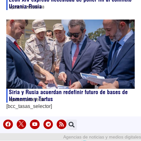
Ucrania-Rusia
agosto 9, 2026
09:48
Siria y Rusia acuerdan redefinir futuro de bases de
Hememim y Tartus
agosto 9, 2026
09:36
[bcc_tasas_selector]
Agencias de noticias y medios digitales