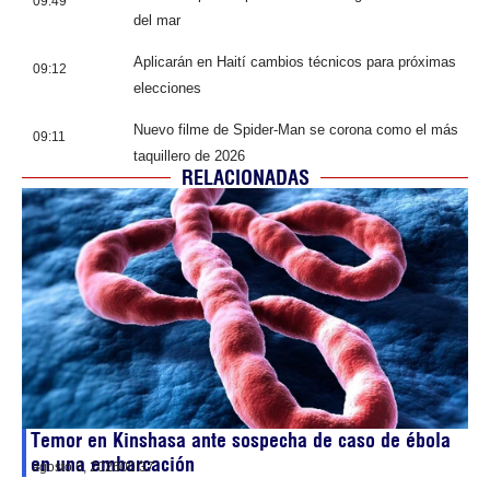
09:49
del mar
Aplicarán en Haití cambios técnicos para próximas
09:12
elecciones
Nuevo filme de Spider-Man se corona como el más
09:11
taquillero de 2026
RELACIONADAS
Temor en Kinshasa ante sospecha de caso de ébola
en una embarcación
agosto 6, 2026
00:37