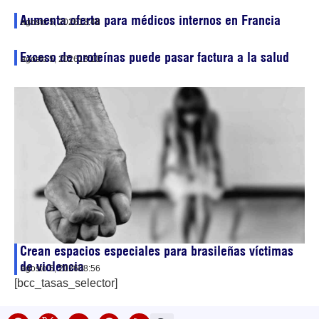
Aumenta oferta para médicos internos en Francia
agosto 5, 2026
13:48
Exceso de proteínas puede pasar factura a la salud
agosto 5, 2026
13:10
Crean espacios especiales para brasileñas víctimas
de violencia
agosto 5, 2026
08:56
[bcc_tasas_selector]