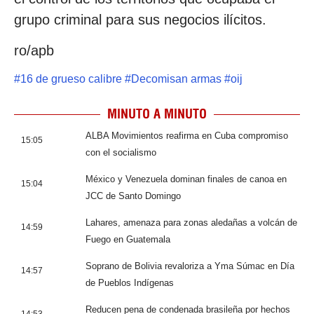
grupo criminal para sus negocios ilícitos.
ro/apb
#
16 de grueso calibre
#
Decomisan armas
#
oij
MINUTO A MINUTO
ALBA Movimientos reafirma en Cuba compromiso
15:05
con el socialismo
México y Venezuela dominan finales de canoa en
15:04
JCC de Santo Domingo
Lahares, amenaza para zonas aledañas a volcán de
14:59
Fuego en Guatemala
Soprano de Bolivia revaloriza a Yma Súmac en Día
14:57
de Pueblos Indígenas
Reducen pena de condenada brasileña por hechos