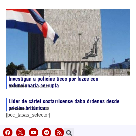
Investigan a policías ticos por lazos con
exfuncionaria corrupta
noviembre 7, 2025
16:19
Líder de cártel costarricense daba órdenes desde
prisión británica
noviembre 7, 2025
15:38
[bcc_tasas_selector]