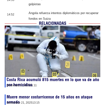
14:53
golpistas
Angola refuerza intentos diplomáticos por recuperar
14:52
fondos en Suiza
RELACIONADAS
Costa Rica acumuló 815 muertes en lo que va de año
por homicidios
diciembre 3, 2025
21:11
Muere menor costarricense de 15 años en ataque
armado
noviembre 21, 2025
13:15