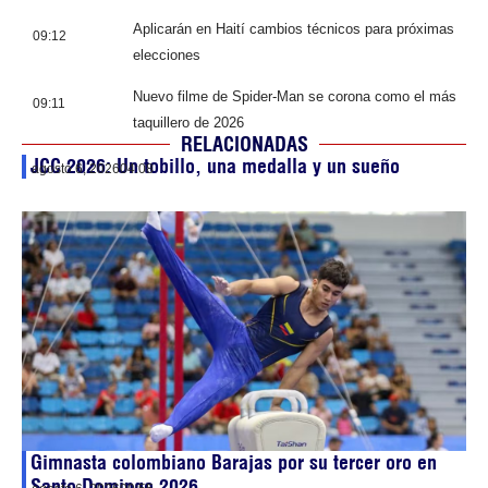
Aplicarán en Haití cambios técnicos para próximas
09:12
elecciones
Nuevo filme de Spider-Man se corona como el más
09:11
taquillero de 2026
RELACIONADAS
JCC 2026: Un tobillo, una medalla y un sueño
agosto 6, 2026
04:08
Gimnasta colombiano Barajas por su tercer oro en
Santo Domingo 2026