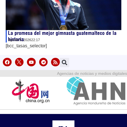
La promesa del mejor gimnasta guatemalteco de la
historia
agosto 5, 2026
22:17
[bcc_tasas_selector]
Agencias de noticias y medios digitales