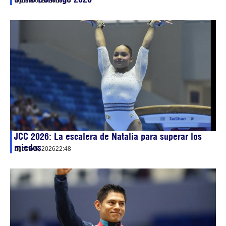
agosto 6, 2026
00:55
JCC 2026: La escalera de Natalia para superar los
miedos
agosto 5, 2026
22:48