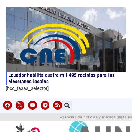
Ecuador habilita cuatro mil 492 recintos para las
elecciones locales
agosto 7, 2026
20:42
[bcc_tasas_selector]
Agencias de noticias y medios digitales