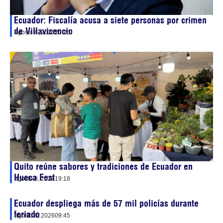
Ecuador: Fiscalía acusa a siete personas por crimen
de Villavicencio
agosto 8, 2026
20:25
Quito reúne sabores y tradiciones de Ecuador en
Hueca Fest
agosto 8, 2026
19:18
Ecuador despliega más de 57 mil policías durante
feriado
agosto 8, 2026
09:45