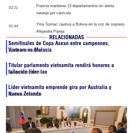
Francia mantiene 13 departamentos en alerta
02:21
naranja por canícula
Yma Súmac cautiva a Bolivia en la voz de soprano
01:44
Alejandra Pareja
RELACIONADAS
Semifinales de Copa Asean entre campeones,
Vietnam vs Malasia
agosto 9, 2026
01:42
Titular parlamento vietnamita rendirá honores a
fallecido líder lao
agosto 9, 2026
00:07
Líder vietnamita emprende gira por Australia y
Nueva Zelanda
agosto 8, 2026
23:25