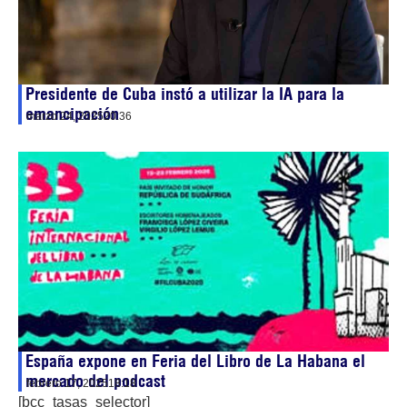
Presidente de Cuba instó a utilizar la IA para la
emancipación
marzo 24, 2025
20:36
España expone en Feria del Libro de La Habana el
mercado del podcast
febrero 17, 2025
18:18
[bcc_tasas_selector]