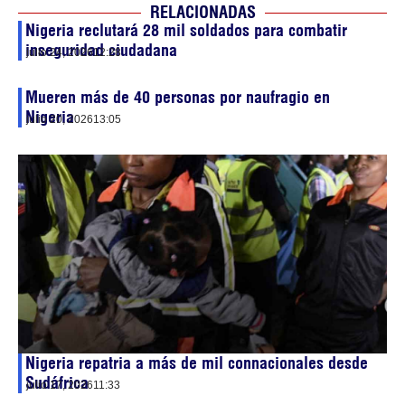
RELACIONADAS
Nigeria reclutará 28 mil soldados para combatir
inseguridad ciudadana
julio 24, 2026
12:28
Mueren más de 40 personas por naufragio en
Nigeria
julio 20, 2026
13:05
Nigeria repatria a más de mil connacionales desde
Sudáfrica
julio 17, 2026
11:33