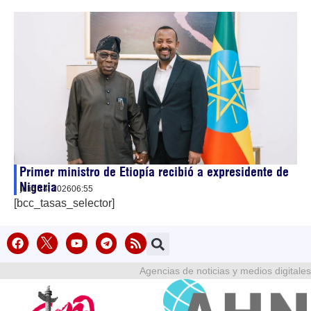
Primer ministro de Etiopía recibió a expresidente de
Nigeria
julio 14, 2026
06:55
[bcc_tasas_selector]
Agencias de noticias y medios digitales