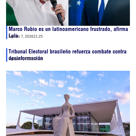
Marco Rubio es un latinoamericano frustrado, afirma
Lula
agosto 7, 2026
21:25
Tribunal Electoral brasileño refuerza combate contra
desinformación
agosto 7, 2026
15:33