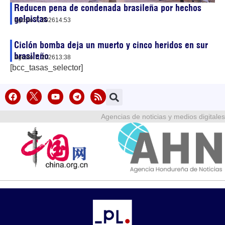
Reducen pena de condenada brasileña por hechos
golpistas
agosto 7, 2026
14:53
Ciclón bomba deja un muerto y cinco heridos en sur
brasileño
agosto 7, 2026
13:38
[bcc_tasas_selector]
Agencias de noticias y medios digitales