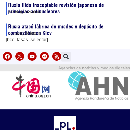
Rusia tilda inaceptable revisión japonesa de
principios antinucleares
agosto 8, 2026
03:44
Rusia atacó fábrica de misiles y depósito de
combustible en Kiev
agosto 8, 2026
03:43
[bcc_tasas_selector]
Agencias de noticias y medios digitales