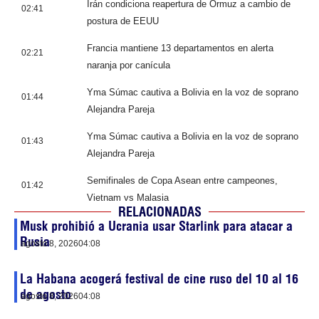
Irán condiciona reapertura de Ormuz a cambio de
02:41
postura de EEUU
Francia mantiene 13 departamentos en alerta
02:21
naranja por canícula
Yma Súmac cautiva a Bolivia en la voz de soprano
01:44
Alejandra Pareja
Yma Súmac cautiva a Bolivia en la voz de soprano
01:43
Alejandra Pareja
Semifinales de Copa Asean entre campeones,
01:42
Vietnam vs Malasia
RELACIONADAS
Musk prohibió a Ucrania usar Starlink para atacar a
Rusia
agosto 8, 2026
04:08
La Habana acogerá festival de cine ruso del 10 al 16
de agosto
agosto 8, 2026
04:08