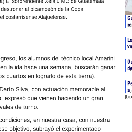
na) El sorprendente Xelajú MC de Guatemala
or destronar al bicampeón de la Copa
l costarrisense Alajuelense.
Gu
re
ag
L
v
ag
greso, los alumnos del técnico local Amarini
Gu
l en la ida hace una semana, buscarán ganar
de
ag
os cuartos en lograrlo de esta tierra).
Pe
 Darío Silva, con actuación memorable al
a 
ag
[bc
lo, expresó que vienen haciendo un gran
vales de turno.
ondiciones, en nuestra casa, con nuestra
ese objetivo, subrayó el experimentado