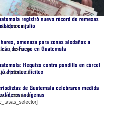
atemala registró nuevo récord de remesas
cibidas en julio
osto 7, 2026
16:11
ahares, amenaza para zonas aledañas a
olcán de Fuego en Guatemala
osto 7, 2026
14:59
atemala: Requisa contra pandilla en cárcel
jó distintos ilícitos
osto 7, 2026
14:10
riodistas de Guatemala celebraron medida
exlíderes indígenas
osto 7, 2026
13:43
c_tasas_selector]