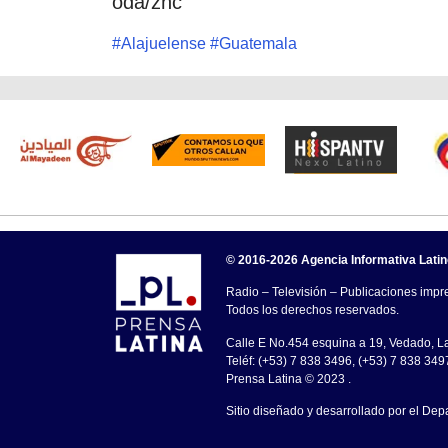
oda/znc
#
Alajuelense
#
Guatemala
© 2016-2026 Agencia Informativa Lati
Radio – Televisión – Publicaciones impre
Todos los derechos reservados.
Calle E No.454 esquina a 19, Vedado, 
Teléf: (+53) 7 838 3496, (+53) 7 838 349
Prensa Latina © 2023 .
Sitio diseñado y desarrollado por el Dep