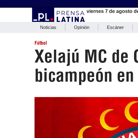
viernes 7 de agosto d
Noticias
Opinión
Escáner
Fútbol
Xelajú MC de 
bicampeón en 