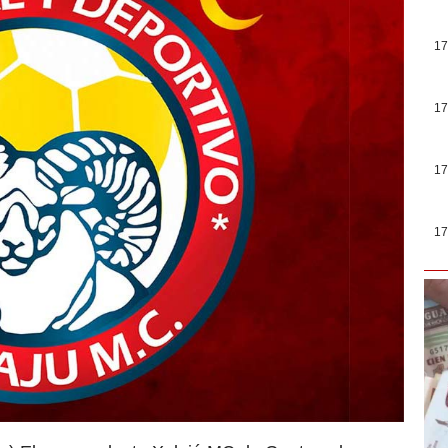
17
17
17
17