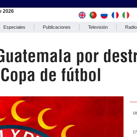
e 2026
Especiales
Publicaciones
Televisión
Radio
Guatemala por destr
Copa de fútbol
18
17