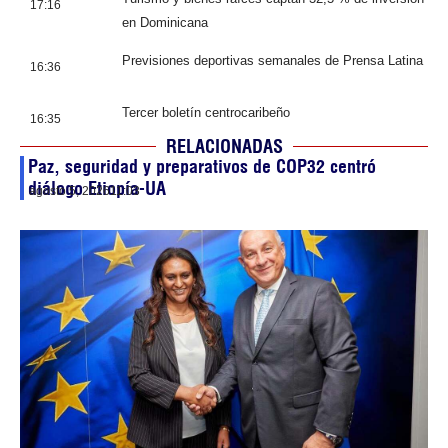
17:16
en Dominicana
Previsiones deportivas semanales de Prensa Latina
16:36
Tercer boletín centrocaribeño
16:35
RELACIONADAS
Paz, seguridad y preparativos de COP32 centró
diálogo Etiopía-UA
agosto 5, 2026
11:03