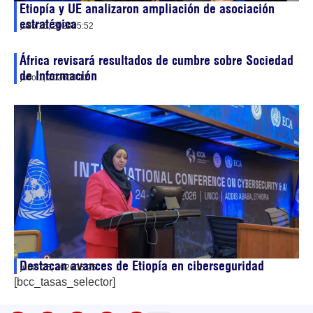
Etiopía y UE analizaron ampliación de asociación
estratégica
julio 16, 2026
05:52
África revisará resultados de cumbre sobre Sociedad
de Información
julio 1, 2026
00:12
Destacan avances de Etiopía en ciberseguridad
junio 25, 2026
06:25
[bcc_tasas_selector]