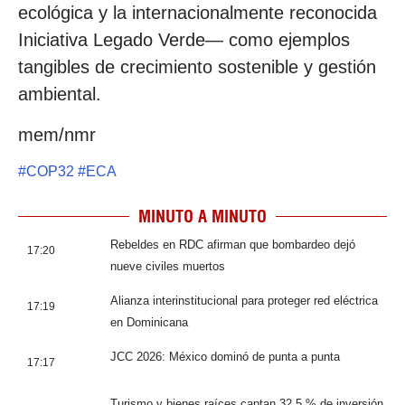
ecológica y la internacionalmente reconocida
Iniciativa Legado Verde— como ejemplos
tangibles de crecimiento sostenible y gestión
ambiental.
mem/nmr
#
COP32
#
ECA
MINUTO A MINUTO
Rebeldes en RDC afirman que bombardeo dejó
17:20
nueve civiles muertos
Alianza interinstitucional para proteger red eléctrica
17:19
en Dominicana
JCC 2026: México dominó de punta a punta
17:17
Turismo y bienes raíces captan 32,5 % de inversión