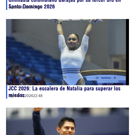
Santo Domingo 2026
agosto 6, 2026
00:55
JCC 2026: La escalera de Natalia para superar los
miedos
agosto 5, 2026
22:48