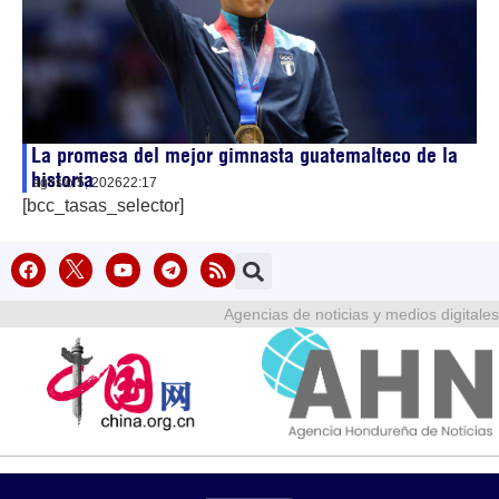
La promesa del mejor gimnasta guatemalteco de la
historia
agosto 5, 2026
22:17
[bcc_tasas_selector]
Agencias de noticias y medios digitales