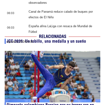
observadores
Canal de Panamá reduce calado de buques por
06:03
efectos de El Niño
España afina LaLiga con resaca de Mundial de
06:03
Fútbol
RELACIONADAS
JCC 2026: Un tobillo, una medalla y un sueño
agosto 6, 2026
04:08
Gimnasta colombiano Barajas por su tercer oro en