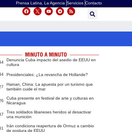
Prensa Latina, La Agencia
Servicios
Contacto
MINUTO A MINUTO
Denuncia Cuba impacto del asedio de EEUU en
44
cultura
44
Presidenciales: ¿La revancha de Hollande?
Hainan, China: La apuesta por un turismo que
27
también cuide el mar
Cuba presente en festival de arte y culturas en
26
Nicaragua
Tres soldados libaneses heridos al desactivar
47
una munición
Irán condiciona reapertura de Ormuz a cambio
41
de postura de EEUU