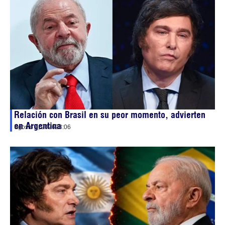
Relación con Brasil en su peor momento, advierten
en Argentina
agosto 4, 2026
23:06