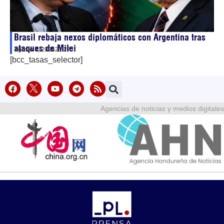
Brasil rebaja nexos diplomáticos con Argentina tras
ataques de Milei
agosto 4, 2026
21:27
[bcc_tasas_selector]
Agencias de noticias y medios digitales