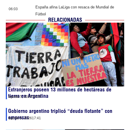
España afina LaLiga con resaca de Mundial de
06:03
Fútbol
RELACIONADAS
Extranjeros poseen 13 millones de hectáreas de
tierra en Argentina
agosto 5, 2026
19:04
Gobierno argentino triplicó “deuda flotante” con
empresas
agosto 5, 2026
17:41