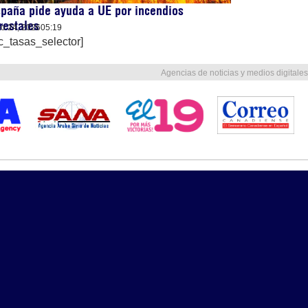
paña pide ayuda a UE por incendios
restales
lio 24, 2026
05:19
c_tasas_selector]
Agencias de noticias y medios digitales