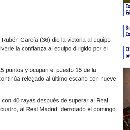
Es
Fú
ag
Si
E
ju
Rubén García (36) dio la victoria al equipo
verle la confianza al equipo dirigido por el
Ef
pr
ju
15 puntos y ocupan el puesto 15 de la
o continúa relegado al último escaño con nueve
n con 40 rayas después de superar al Real
 cuatro, al Real Madrid, derrotado el domingo