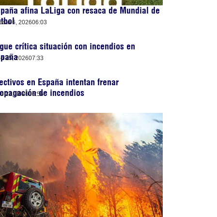
paña afina LaLiga con resaca de Mundial de
tbol
osto 6, 2026
06:03
gue crítica situación con incendios en
spaña
lio 25, 2026
07:33
ectivos en España intentan frenar
opagación de incendios
lio 24, 2026
06:56