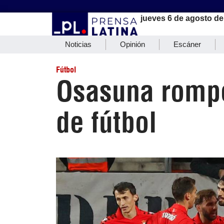
jueves 6 de agosto de
Noticias
Opinión
Escáner
Fútbol
Osasuna rompe
de fútbol