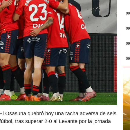
09
09
09
09
 El Osasuna quebró hoy una racha adversa de seis
útbol, tras superar 2-0 al Levante por la jornada