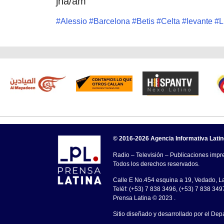
jha/am
#
Alessio
#
Barcelona
#
Betis
#
Celta
#
levante
#
L
© 2016-2026 Agencia Informativa Lati
Radio – Televisión – Publicaciones impre
Todos los derechos reservados.
Calle E No.454 esquina a 19, Vedado, 
Teléf: (+53) 7 838 3496, (+53) 7 838 349
Prensa Latina © 2023 .
Sitio diseñado y desarrollado por el Dep