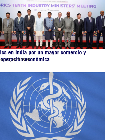
ics en India por un mayor comercio y
ooperación económica
osto 7, 2026
05:28