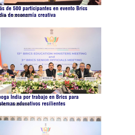
s de 500 participantes en evento Brics
dia de economía creativa
osto 7, 2026
06:20
oga India por trabajo en Brics para
stemas educativos resilientes
osto 7, 2026
05:50