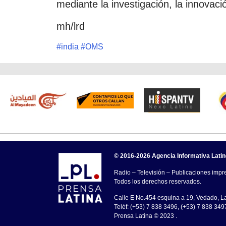
mediante la investigación, la innovació
mh/lrd
#
india
#
OMS
© 2016-2026 Agencia Informativa Lati
Radio – Televisión – Publicaciones impre
Todos los derechos reservados.
Calle E No.454 esquina a 19, Vedado, 
Teléf: (+53) 7 838 3496, (+53) 7 838 349
Prensa Latina © 2023 .