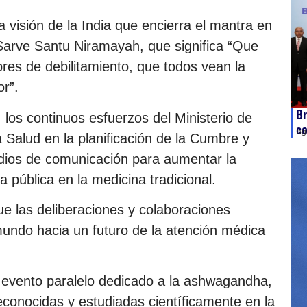
a visión de la India que encierra el mantra en
Sarve Santu Niramayah, que significa “Que
bres de debilitamiento, que todos vean la
r”.
Br
e, los continuos esfuerzos del Ministerio de
c
ag
 Salud en la planificación de la Cumbre y
edios de comunicación para aumentar la
a pública en la medicina tradicional.
e las deliberaciones y colaboraciones
mundo hacia un futuro de la atención médica
 evento paralelo dedicado a la ashwagandha,
econocidas y estudiadas científicamente en la