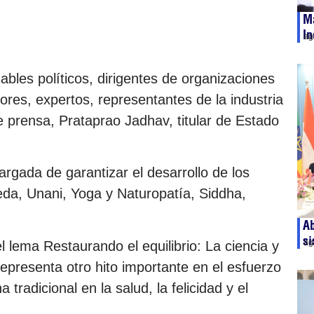
Má
In
ag
ables políticos, dirigentes de organizaciones
dores, expertos, representantes de la industria
de prensa, Prataprao Jadhav, titular de Estado
rgada de garantizar el desarrollo de los
da, Unani, Yoga y Naturopatía, Siddha,
Ab
si
ag
l lema Restaurando el equilibrio: La ciencia y
 representa otro hito importante en el esfuerzo
a tradicional en la salud, la felicidad y el