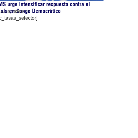
S urge intensificar respuesta contra el
bola en Congo Democrático
osto 6, 2026
13:22
c_tasas_selector]