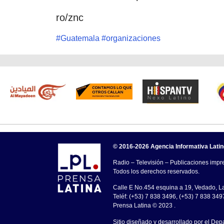
ro/znc
#
Guatemala
#
organizaciones
© 2016-2026 Agencia Informativa Lati
Radio – Televisión – Publicaciones impre
Todos los derechos reservados.
Calle E No.454 esquina a 19, Vedado, 
Teléf: (+53) 7 838 3496, (+53) 7 838 349
Prensa Latina © 2023 .
Sitio diseñado y desarrollado por el Dep