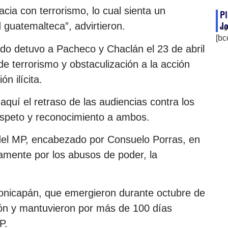
cia con terrorismo, lo cual sienta un
Pl
 guatemalteca”, advirtieron.
J
ag
[bc
ado detuvo a Pacheco y Chaclán el 23 de abril
 de terrorismo y obstaculización a la acción
n ilícita.
quí el retraso de las audiencias contra los
espeto y reconocimiento a ambos.
 del MP, encabezado por Consuelo Porras, en
camente por los abusos de poder, la
tonicapán, que emergieron durante octubre de
ión y mantuvieron por más de 100 días
P.