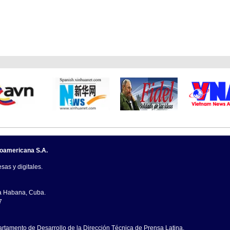
noamericana S.A.
sas y digitales.
La Habana, Cuba.
7
artamento de Desarrollo de la Dirección Técnica de Prensa Latina.