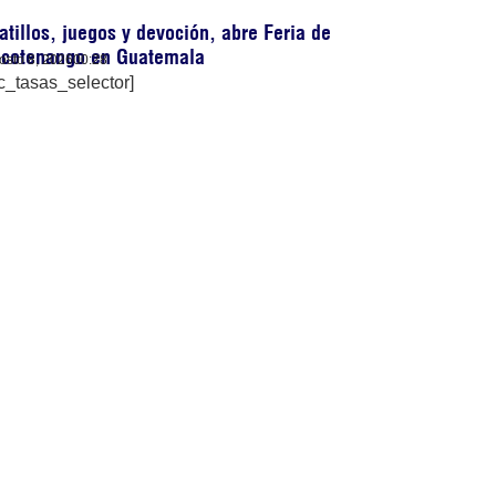
atillos, juegos y devoción, abre Feria de
ocotenango en Guatemala
osto 8, 2026
00:28
c_tasas_selector]