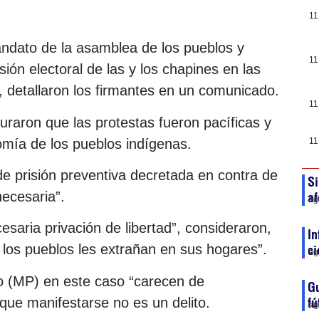
11
andato de la asamblea de los pueblos y
11
sión electoral de las y los chapines en las
, detallaron los firmantes en un comunicado.
11
aron que las protestas fueron pacíficas y
mía de los pueblos indígenas.
11
 prisión preventiva decretada en contra de
Si
necesaria”.
af
ag
saria privación de libertad”, consideraron,
In
y los pueblos les extrañan en sus hogares”.
ci
ag
co (MP) en este caso “carecen de
Gu
que manifestarse no es un delito.
fú
ag