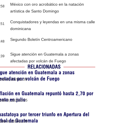
México con oro acrobático en la natación
:58
artística de Santo Domingo
Conquistadores y leyendas en una misma calle
:51
dominicana
Segundo Boletín Centroamericano
:48
Sigue atención en Guatemala a zonas
:39
afectadas por volcán de Fuego
RELACIONADAS
gue atención en Guatemala a zonas
ectadas por volcán de Fuego
osto 8, 2026
11:39
flación en Guatemala repuntó hasta 2,70 por
ento en julio
osto 8, 2026
10:25
astatoya por tercer triunfo en Apertura del
tbol de Guatemala
osto 8, 2026
01:29