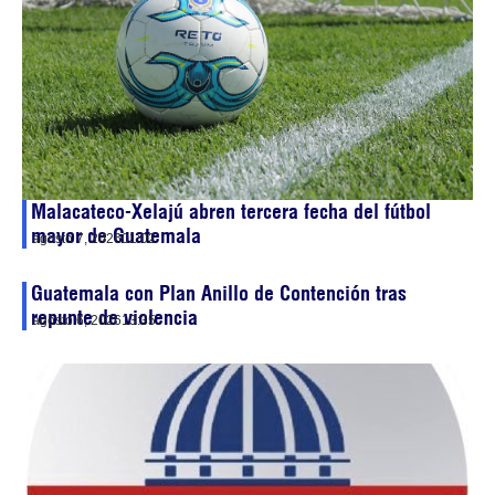
Malacateco-Xelajú abren tercera fecha del fútbol
mayor de Guatemala
agosto 7, 2026
01:02
Guatemala con Plan Anillo de Contención tras
repunte de violencia
agosto 6, 2026
13:35