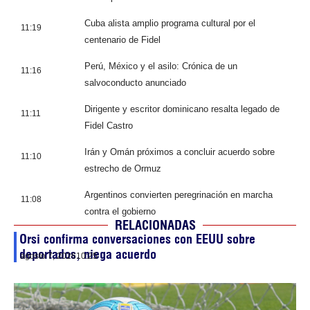
Cuba alista amplio programa cultural por el
11:19
centenario de Fidel
Perú, México y el asilo: Crónica de un
11:16
salvoconducto anunciado
Dirigente y escritor dominicano resalta legado de
11:11
Fidel Castro
Irán y Omán próximos a concluir acuerdo sobre
11:10
estrecho de Ormuz
Argentinos convierten peregrinación en marcha
11:08
contra el gobierno
RELACIONADAS
Orsi confirma conversaciones con EEUU sobre
deportados, niega acuerdo
agosto 7, 2026
10:25