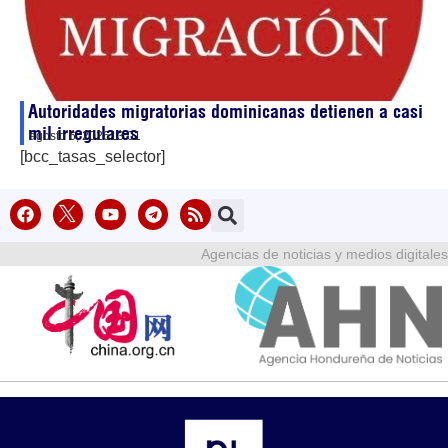
Autoridades migratorias dominicanas detienen a casi
mil irregulares
agosto 6, 2026
13:01
[bcc_tasas_selector]
Agencias de noticias y medios digitales