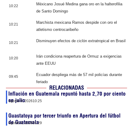
Méxicano Josué Medina gana oro en la halterofilia
10:22
de Santo Domingo
Marchista mexicana Ramos despide con oro el
10:21
atletismo centrocaribeño
Disminuyen efectos de ciclón extratropical en Brasil
10:21
Irán condiciona reapertura de Ormuz a exigencias
10:20
ante EEUU
Ecuador despliega más de 57 mil policías durante
09:45
feriado
RELACIONADAS
Inflación en Guatemala repuntó hasta 2,70 por ciento
en julio
agosto 8, 2026
10:25
Guastatoya por tercer triunfo en Apertura del fútbol
de Guatemala
agosto 8, 2026
01:29