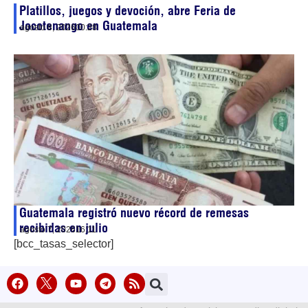
Platillos, juegos y devoción, abre Feria de
Jocotenango en Guatemala
agosto 8, 2026
00:28
Guatemala registró nuevo récord de remesas
recibidas en julio
agosto 7, 2026
16:11
[bcc_tasas_selector]