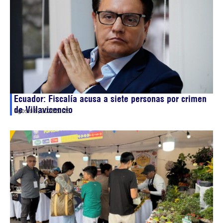
Ecuador: Fiscalía acusa a siete personas por crimen
de Villavicencio
agosto 8, 2026
20:25