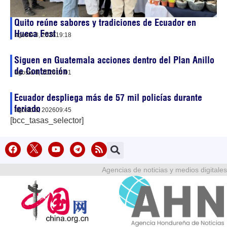
Quito reúne sabores y tradiciones de Ecuador en
Hueca Fest
agosto 8, 2026
19:18
Siguen en Guatemala acciones dentro del Plan Anillo
de Contención
agosto 8, 2026
15:01
Ecuador despliega más de 57 mil policías durante
feriado
agosto 8, 2026
09:45
[bcc_tasas_selector]
Agencias de noticias y medios digitales