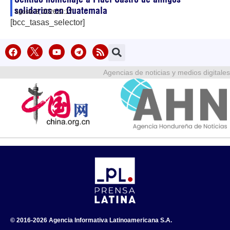
solidarios en Guatemala
agosto 8, 2026
22:17
[bcc_tasas_selector]
Agencias de noticias y medios digitales
© 2016-2026 Agencia Informativa Latinoamericana S.A.