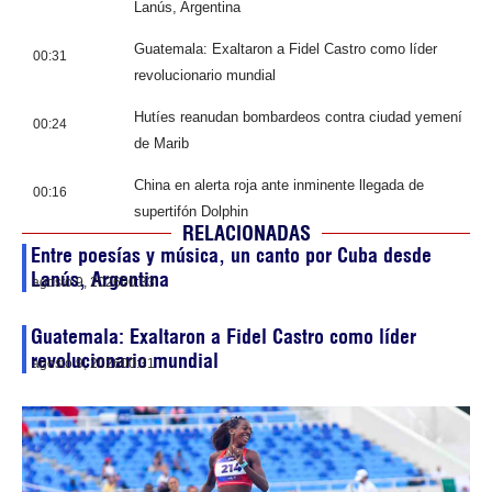
Lanús, Argentina
Guatemala: Exaltaron a Fidel Castro como líder
00:31
revolucionario mundial
Hutíes reanudan bombardeos contra ciudad yemení
00:24
de Marib
China en alerta roja ante inminente llegada de
00:16
supertifón Dolphin
RELACIONADAS
Entre poesías y música, un canto por Cuba desde
Lanús, Argentina
agosto 9, 2026
00:33
Guatemala: Exaltaron a Fidel Castro como líder
revolucionario mundial
agosto 9, 2026
00:31