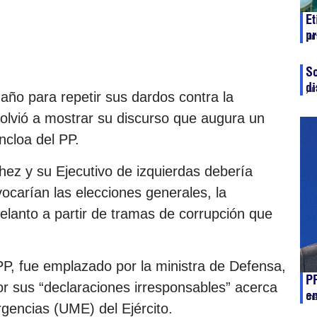
Et
pr
ju
So
di
ju
 año para repetir sus dardos contra la
olvió a mostrar su discurso que augura un
ncloa del PP.
chez y su Ejecutivo de izquierdas debería
ocarían las elecciones generales, la
elanto a partir de tramas de corrupción que
P, fue emplazado por la ministra de Defensa,
PP
or sus “declaraciones irresponsables” acerca
e
ma
rgencias (UME) del Ejército.