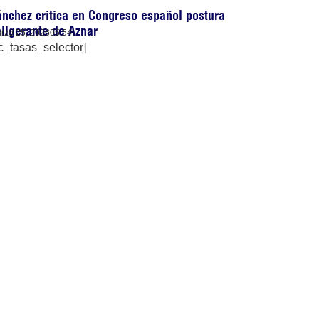
nchez critica en Congreso español postura
ligerante de Aznar
rzo 25, 2026
05:54
c_tasas_selector]