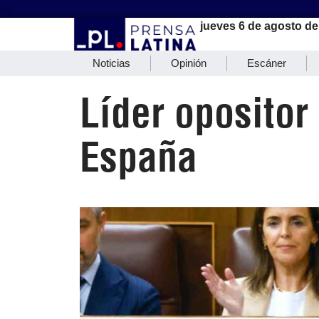
jueves 6 de agosto de
Noticias
Opinión
Escáner
Líder opositor
España