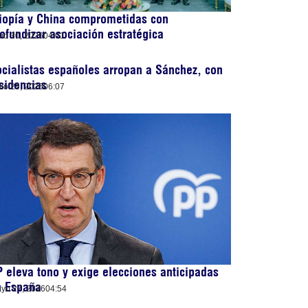
iopía y China comprometidas con
ofundizar asociación estratégica
nio 30, 2026
04:01
cialistas españoles arropan a Sánchez, con
sidencias
nio 29, 2026
06:07
 eleva tono y exige elecciones anticipadas
n España
yo 27, 2026
04:54