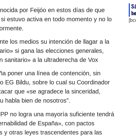
Sá
conocida por Feijóo en estos días de que
be
ma
si estuvo activa en todo momento y no lo
[bc
iormente.
ante los medios su intención de llagar a la
ario» si gana las elecciones generales,
 sanitario» a la ultraderecha de Vox
ña poner una línea de contención, sin
co EG Bildu, sobre lo cual su Coordinador
stacar que «se agradece la sinceridad,
du habla bien de nosotros”.
l PP no logra una mayoría suficiente tendrá
ernabilidad de España», con pactos
 y otras leyes trascendentes para las