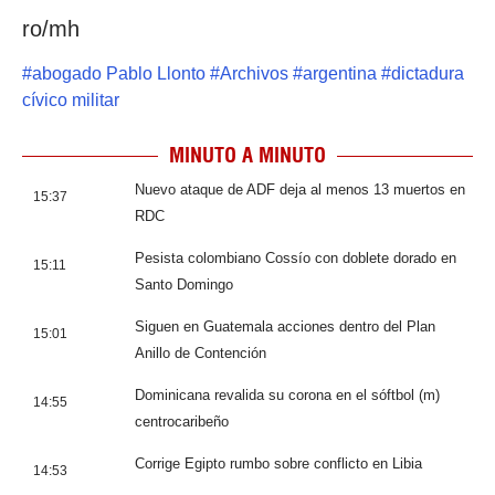
ro/mh
#
abogado Pablo Llonto
#
Archivos
#
argentina
#
dictadura
cívico militar
MINUTO A MINUTO
Nuevo ataque de ADF deja al menos 13 muertos en
15:37
RDC
Pesista colombiano Cossío con doblete dorado en
15:11
Santo Domingo
Siguen en Guatemala acciones dentro del Plan
15:01
Anillo de Contención
Dominicana revalida su corona en el sóftbol (m)
14:55
centrocaribeño
Corrige Egipto rumbo sobre conflicto en Libia
14:53