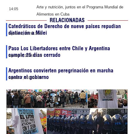
Arte y nutrición, juntos en el Programa Mundial de
14:05
Alimentos en Cuba
RELACIONADAS
Catedráticos de Derecho de nueve países repudian
distinción a Milei
agosto 8, 2026
13:59
Paso Los Libertadores entre Chile y Argentina
cumple 25 días cerrado
agosto 8, 2026
13:10
Argentinos convierten peregrinación en marcha
contra el gobierno
agosto 7, 2026
11:08